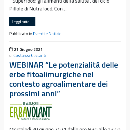
“Superfood: gli alimenti della salute“, del ciclo
Pillole di Nutrafood. Con…
Leggi tutto…
Pubblicato in
Eventi e Notizie
Pubblicato il
21 Giugno 2021
di
Costanza Ceccanti
WEBINAR “Le potenzialità delle
erbe fitoalimurgiche nel
contesto agroalimentare dei
prossimi anni”
Mercoledì 30 giugno 2021 dalle ore 9.30 alle 13.00