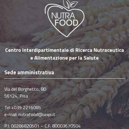
sicurezza (aspetti igienico-sanitari) degli
alimenti. Il “Terre di Pisa Food & Wine Festival”
nasce con lo scopo di proporre e far degustare
prodotti e ricette della migliore tradizione
enogastronomica delle “Terre di Pisa”, con
un’attenzione alla salute ed
…
Centro interdipartimentale di Ricerca Nutraceutica
e Alimentazione per la Salute
Sede amministrativa
Via del Borghetto, 80
56124, Pisa
Tel +039 2216085
e-mail:
nutrafood@unipi.it
P.I. 00286820501 – C.F. 80003670504