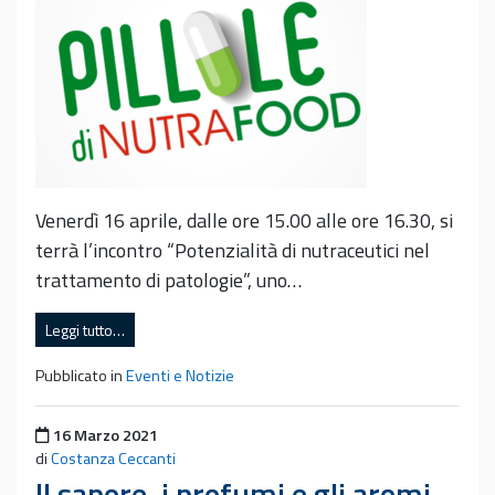
Venerdì 16 aprile, dalle ore 15.00 alle ore 16.30, si
terrà l’incontro “Potenzialità di nutraceutici nel
trattamento di patologie”, uno…
Leggi tutto…
Pubblicato in
Eventi e Notizie
Pubblicato il
16 Marzo 2021
di
Costanza Ceccanti
Il sapore, i profumi e gli aromi