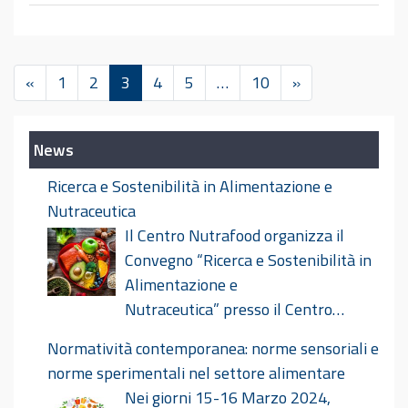
«
1
2
3
4
5
…
10
»
News
Ricerca e Sostenibilità in Alimentazione e
Nutraceutica
Il Centro Nutrafood organizza il
Convegno “Ricerca e Sostenibilità in
Alimentazione e
Nutraceutica” presso il Centro
Congressi Le Benedettine il giorno 18 ottobre
Normatività contemporanea: norme sensoriali e
2024. Ricerca E Sostenibilità In Alimentazione E
norme sperimentali nel settore alimentare
Nutraceutica Def
Nei giorni 15-16 Marzo 2024,