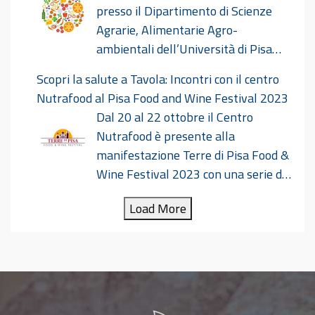
presso il Dipartimento di Scienze
Agrarie, Alimentarie Agro-
ambientali dell’Università di Pisa
avrà luogo il convegno dal titolo “Normatività
Scopri la salute a Tavola: Incontri con il centro
contemporanea: norme sensoriali e norme
Nutrafood al Pisa Food and Wine Festival 2023
sperimentali nel settore alimentare”
Dal 20 al 22 ottobre il Centro
nell’ambito del Nutridialogo. Norme sensoriali e
Nutrafood è presente alla
sperimentali_15-16 marzo 2024.pdf
manifestazione Terre di Pisa Food &
Wine Festival 2023 con una serie di
iniziative dal titolo “Scopri la salute a Tavola”.
Load More
Durante tutta la durata della manifestazione
ricercatori dell’Università di Pisa e del Centro
Nutrafood forniscono informazioni ed
indicazioni sugli alimenti ed una dieta
equilibrata, nonché sugli accorgimenti e
precauzioni da seguire per garantire la