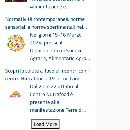
Alimentazione e
Nutraceutica” presso il Centro
Normatività contemporanea: norme
Congressi Le Benedettine il giorno 18
sensoriali e norme sperimentali nel
ottobre 2024. Ricerca E Sostenibilità In
settore alimentare
Nei giorni 15-16 Marzo
Alimentazione E Nutraceutica Def
2024, presso il
Dipartimento di Scienze
Agrarie, Alimentarie Agro-
ambientali dell’Università di Pisa avrà
Scopri la salute a Tavola: Incontri con il
luogo il convegno dal titolo
centro Nutrafood al Pisa Food and
“Normatività contemporanea: norme
Wine Festival 2023
Dal 20 al 22 ottobre il
sensoriali e norme sperimentali nel
Centro Nutrafood è
settore alimentare” nell’ambito del
presente alla
Nutridialogo. Norme sensoriali e
manifestazione Terre di
sperimentali_15-16 marzo 2024.pdf
Pisa Food & Wine Festival 2023 con
Load More
una serie di iniziative dal titolo “Scopri