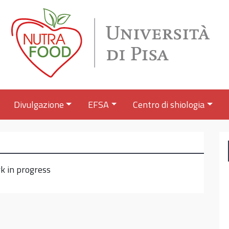
Divulgazione
EFSA
Centro di shiologia
k in progress