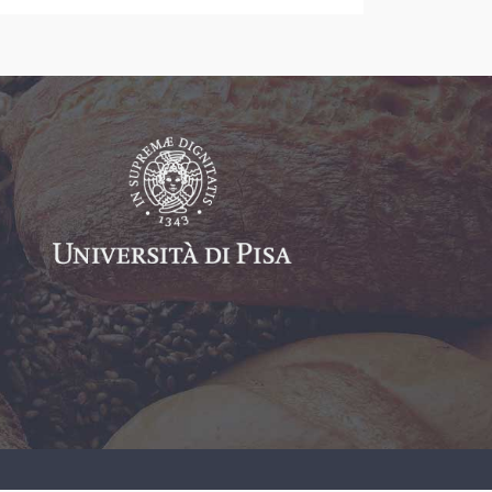
la salute a Tavola”. Durante tutta la
durata della manifestazione ricercatori
dell’Università di Pisa e del Centro
Nutrafood forniscono informazioni ed
indicazioni sugli alimenti ed una dieta
equilibrata, nonché sugli accorgimenti
e precauzioni da seguire per garantire
la sicurezza (aspetti igienico-sanitari)
degli alimenti. Il “Terre di Pisa Food &
Wine Festival” nasce con lo scopo di
proporre e far degustare prodotti e
ricette della migliore tradizione
enogastronomica delle “Terre di Pisa”,
con un’attenzione alla salute ed
…