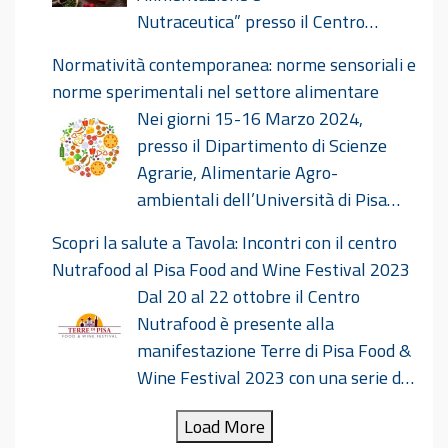
Nutraceutica” presso il Centro
Congressi Le Benedettine il giorno 18 ottobre
Normatività contemporanea: norme sensoriali e
2024. Ricerca E Sostenibilità In Alimentazione E
norme sperimentali nel settore alimentare
Nutraceutica Def
Nei giorni 15-16 Marzo 2024,
presso il Dipartimento di Scienze
Agrarie, Alimentarie Agro-
ambientali dell’Università di Pisa
avrà luogo il convegno dal titolo “Normatività
Scopri la salute a Tavola: Incontri con il centro
contemporanea: norme sensoriali e norme
Nutrafood al Pisa Food and Wine Festival 2023
sperimentali nel settore alimentare”
Dal 20 al 22 ottobre il Centro
nell’ambito del Nutridialogo. Norme sensoriali e
Nutrafood è presente alla
sperimentali_15-16 marzo 2024.pdf
manifestazione Terre di Pisa Food &
Wine Festival 2023 con una serie di
iniziative dal titolo “Scopri la salute a Tavola”.
Load More
Durante tutta la durata della manifestazione