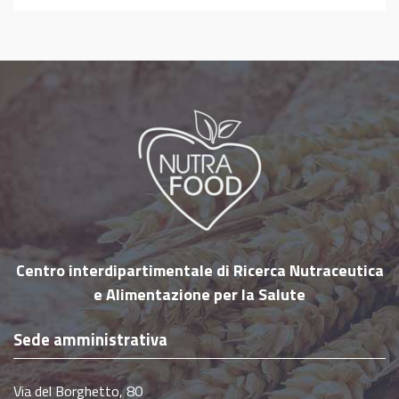
ricercatori dell’Università di Pisa e del Centro
Nutrafood forniscono informazioni ed
indicazioni sugli alimenti ed una dieta
equilibrata, nonché sugli accorgimenti e
precauzioni da seguire per garantire la
sicurezza (aspetti igienico-sanitari) degli
alimenti. Il “Terre di Pisa Food & Wine Festival”
nasce con lo scopo di proporre e far degustare
prodotti e ricette della migliore tradizione
enogastronomica delle “Terre di Pisa”, con
un’attenzione alla salute ed
…
Centro interdipartimentale di Ricerca Nutraceutica
e Alimentazione per la Salute
Sede amministrativa
Via del Borghetto, 80