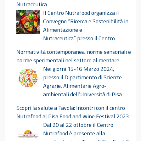
Nutraceutica
Il Centro Nutrafood organizza il
Convegno “Ricerca e Sostenibilità in
Alimentazione e
Nutraceutica” presso il Centro
Congressi Le Benedettine il giorno 18 ottobre
Normatività contemporanea: norme sensoriali e
2024. Ricerca E Sostenibilità In Alimentazione E
norme sperimentali nel settore alimentare
Nutraceutica Def
Nei giorni 15-16 Marzo 2024,
presso il Dipartimento di Scienze
Agrarie, Alimentarie Agro-
ambientali dell’Università di Pisa
avrà luogo il convegno dal titolo “Normatività
Scopri la salute a Tavola: Incontri con il centro
contemporanea: norme sensoriali e norme
Nutrafood al Pisa Food and Wine Festival 2023
sperimentali nel settore alimentare”
Dal 20 al 22 ottobre il Centro
nell’ambito del Nutridialogo. Norme sensoriali e
Nutrafood è presente alla
sperimentali_15-16 marzo 2024.pdf