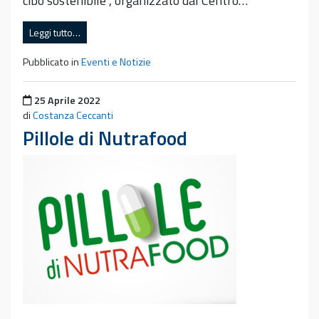
cibo sostenibile“, organizzato dal Centro…
Leggi tutto…
Pubblicato in
Eventi e Notizie
Pubblicato il
25 Aprile 2022
di
Costanza Ceccanti
Pillole di Nutrafood