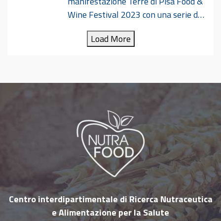
manifestazione Terre di Pisa Food &
Wine Festival 2023 con una serie di
iniziative dal titolo “Scopri la salute a Tavola”.
Load More
Durante tutta la durata della manifestazione
ricercatori dell’Università di Pisa e del Centro
Nutrafood forniscono informazioni ed
indicazioni sugli alimenti ed una dieta
equilibrata, nonché sugli accorgimenti e
precauzioni da seguire per garantire la
sicurezza (aspetti igienico-sanitari) degli
alimenti. Il “Terre di Pisa Food & Wine Festival”
nasce con lo scopo di proporre e far degustare
prodotti e ricette della migliore tradizione
enogastronomica delle “Terre di Pisa”, con
un’attenzione alla salute ed
…
Centro interdipartimentale di Ricerca Nutraceutica
e Alimentazione per la Salute