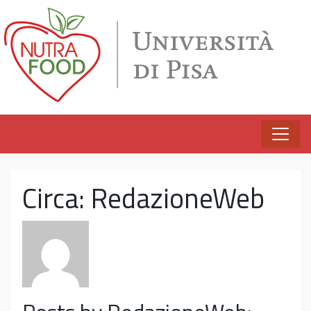
Vai al contenuto
Circa: RedazioneWeb