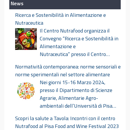
News
Ricerca e Sostenibilità in Alimentazione e
Nutraceutica
Il Centro Nutrafood organizza il
Convegno “Ricerca e Sostenibilità in
Alimentazione e
Nutraceutica” presso il Centro
Congressi Le Benedettine il giorno 18 ottobre
Normatività contemporanea: norme sensoriali e
2024. Ricerca E Sostenibilità In Alimentazione E
norme sperimentali nel settore alimentare
Nutraceutica Def
Nei giorni 15-16 Marzo 2024,
presso il Dipartimento di Scienze
Agrarie, Alimentarie Agro-
ambientali dell’Università di Pisa
avrà luogo il convegno dal titolo “Normatività
Scopri la salute a Tavola: Incontri con il centro
contemporanea: norme sensoriali e norme
Nutrafood al Pisa Food and Wine Festival 2023
sperimentali nel settore alimentare”