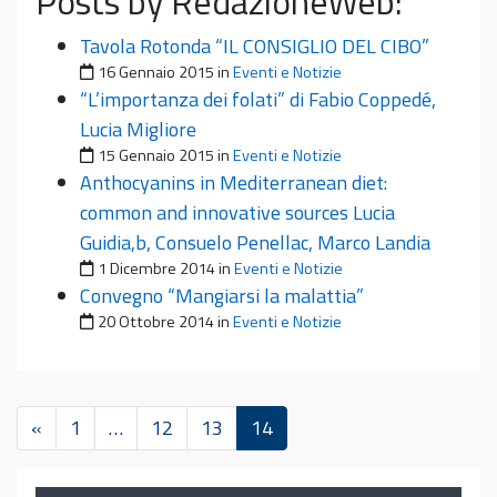
Posts by RedazioneWeb:
Tavola Rotonda “IL CONSIGLIO DEL CIBO”
Pubblicato il
16 Gennaio 2015
in
Eventi e Notizie
“L’importanza dei folati” di Fabio Coppedé,
Lucia Migliore
Pubblicato il
15 Gennaio 2015
in
Eventi e Notizie
Anthocyanins in Mediterranean diet:
common and innovative sources Lucia
Guidia,b, Consuelo Penellac, Marco Landia
Pubblicato il
1 Dicembre 2014
in
Eventi e Notizie
Convegno “Mangiarsi la malattia”
Pubblicato il
20 Ottobre 2014
in
Eventi e Notizie
«
1
…
12
13
14