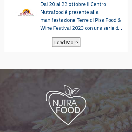
Dal 20 al 22 ottobre il Centro
nell’ambito del Nutridialogo. Norme sensoriali e
Nutrafood è presente alla
sperimentali_15-16 marzo 2024.pdf
manifestazione Terre di Pisa Food &
Wine Festival 2023 con una serie di
iniziative dal titolo “Scopri la salute a Tavola”.
Load More
Durante tutta la durata della manifestazione
ricercatori dell’Università di Pisa e del Centro
Nutrafood forniscono informazioni ed
indicazioni sugli alimenti ed una dieta
equilibrata, nonché sugli accorgimenti e
precauzioni da seguire per garantire la
sicurezza (aspetti igienico-sanitari) degli
alimenti. Il “Terre di Pisa Food & Wine Festival”
nasce con lo scopo di proporre e far degustare
prodotti e ricette della migliore tradizione
enogastronomica delle “Terre di Pisa”, con
un’attenzione alla salute ed
…