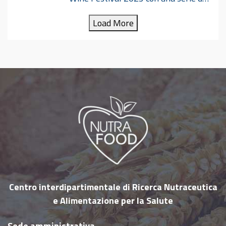
iniziative dal titolo “Scopri la salute a Tavola”.
Load More
Durante tutta la durata della manifestazione
ricercatori dell’Università di Pisa e del Centro
Nutrafood forniscono informazioni ed
indicazioni sugli alimenti ed una dieta
equilibrata, nonché sugli accorgimenti e
precauzioni da seguire per garantire la
sicurezza (aspetti igienico-sanitari) degli
alimenti. Il “Terre di Pisa Food & Wine Festival”
nasce con lo scopo di proporre e far degustare
prodotti e ricette della migliore tradizione
enogastronomica delle “Terre di Pisa”, con
un’attenzione alla salute ed
…
Centro interdipartimentale di Ricerca Nutraceutica
e Alimentazione per la Salute