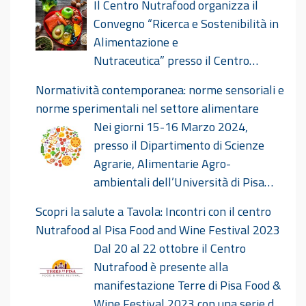
Il Centro Nutrafood organizza il
Convegno “Ricerca e Sostenibilità in
Alimentazione e
Nutraceutica” presso il Centro
Congressi Le Benedettine il giorno 18 ottobre
Normatività contemporanea: norme sensoriali e
2024. Ricerca E Sostenibilità In Alimentazione E
norme sperimentali nel settore alimentare
Nutraceutica Def
Nei giorni 15-16 Marzo 2024,
presso il Dipartimento di Scienze
Agrarie, Alimentarie Agro-
ambientali dell’Università di Pisa
avrà luogo il convegno dal titolo “Normatività
Scopri la salute a Tavola: Incontri con il centro
contemporanea: norme sensoriali e norme
Nutrafood al Pisa Food and Wine Festival 2023
sperimentali nel settore alimentare”
Dal 20 al 22 ottobre il Centro
nell’ambito del Nutridialogo. Norme sensoriali e
Nutrafood è presente alla
sperimentali_15-16 marzo 2024.pdf
manifestazione Terre di Pisa Food &
Wine Festival 2023 con una serie di